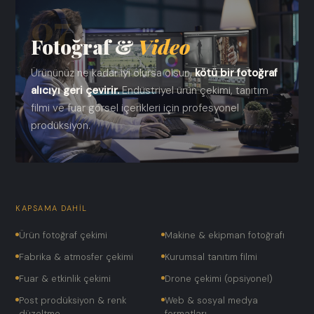
07
Fotoğraf &
Video
Ürününüz ne kadar iyi olursa olsun,
kötü bir fotoğraf
alıcıyı geri çevirir.
Endüstriyel ürün çekimi, tanıtım
filmi ve fuar görsel içerikleri için profesyonel
prodüksiyon.
KAPSAMA DAHIL
Ürün fotoğraf çekimi
Makine & ekipman fotoğrafı
Fabrika & atmosfer çekimi
Kurumsal tanıtım filmi
Fuar & etkinlik çekimi
Drone çekimi (opsiyonel)
Post prodüksiyon & renk
Web & sosyal medya
düzeltme
formatları