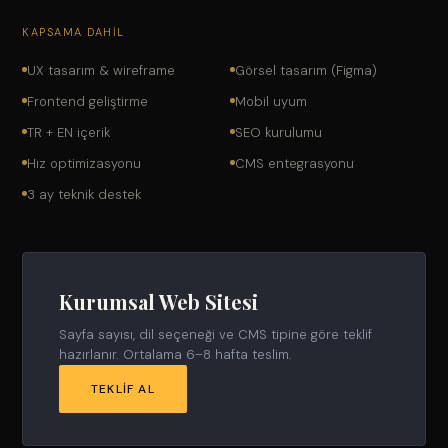
KAPSAMA DAHIL
UX tasarım & wireframe
Görsel tasarım (Figma)
Frontend geliştirme
Mobil uyum
TR + EN içerik
SEO kurulumu
Hız optimizasyonu
CMS entegrasyonu
3 ay teknik destek
Kurumsal Web Sitesi
Sayfa sayısı, dil seçeneği ve CMS tipine göre teklif
hazırlanır. Ortalama 6–8 hafta teslim.
TEKLIF AL