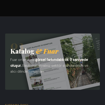
03
Katalog
& Fuar
Fuar ortamında
görsel farkındalık ilk 3 saniyede
oluşur.
Baskı materyaliniz sektör standardında ve
alıcı dilinde konuşmalı.