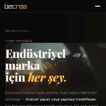
Becrea
/
Hizmetler
NE YAPIYORUZ
Endüstriyel
marka
için
her şey.
Kurumsal kimlikten web sitesine, fuar materyallerinden
ambalaja —
ihracat yapan veya yapmayı hedefleyen
her firmanın ihtiyacına karşılık veriyoruz. Tek çatı, tutarlı