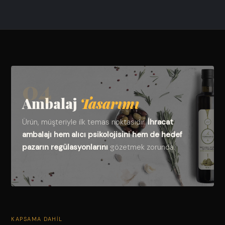
04
Ambalaj
Tasarımı
Ürün, müşteriyle ilk temas noktasıdır.
İhracat
ambalajı hem alıcı psikolojisini hem de hedef
pazarın regülasyonlarını
gözetmek zorunda.
KAPSAMA DAHIL