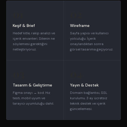
01
02
Keşif & Brief
Wireframe
Hedef kitle, rakip analizi ve
Sayfa yapısı ve kullanıcı
içerik envanteri. Sitenin ne
yolculuğu. İçerik
söylemesi gerektiğini
onaylandıktan sonra
netleştiriyoruz.
görsel tasarıma geçiyoruz.
03
04
Tasarım & Geliştirme
Yayın & Destek
Figma onayı → kod. Hız
Domain bağlantısı, SSL
testi, mobil uyum ve
kurulumu. 3 ay ücretsiz
tarayıcı uyumluluğu dahil.
teknik destek ve içerik
güncellemesi.