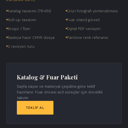
KAPSAMA DAHIL
Katalog tasarımı (TR+EN)
Ürün fotoğrafı yönlendirmesi
Roll-up tasarımı
Fuar stand görseli
Broşür / flyer
Dijital PDF versiyon
Baskıya hazır CMYK dosya
Pantone renk referansı
2 revizyon turu
Katalog & Fuar Paketi
Sayfa sayısı ve materyal çeşidine göre teklif
hazırlanır. Fuar öncesi acil süreçler için öncelikli
takvim.
TEKLIF AL