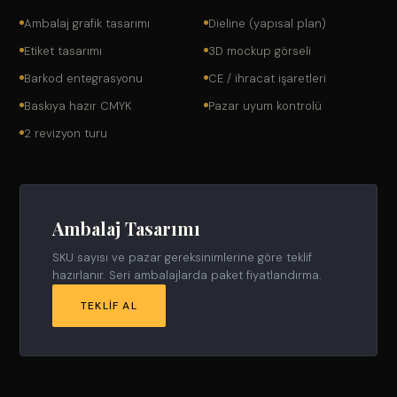
Ambalaj grafik tasarımı
Dieline (yapısal plan)
Etiket tasarımı
3D mockup görseli
Barkod entegrasyonu
CE / ihracat işaretleri
Baskıya hazır CMYK
Pazar uyum kontrolü
2 revizyon turu
Ambalaj Tasarımı
SKU sayısı ve pazar gereksinimlerine göre teklif
hazırlanır. Seri ambalajlarda paket fiyatlandırma.
TEKLIF AL