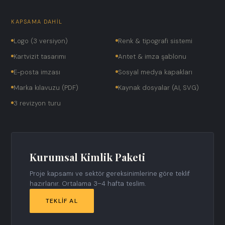
KAPSAMA DAHIL
Logo (3 versiyon)
Renk & tipografi sistemi
Kartvizit tasarımı
Antet & imza şablonu
E-posta imzası
Sosyal medya kapakları
Marka kılavuzu (PDF)
Kaynak dosyalar (AI, SVG)
3 revizyon turu
Kurumsal Kimlik Paketi
Proje kapsamı ve sektör gereksinimlerine göre teklif
hazırlanır. Ortalama 3–4 hafta teslim.
TEKLIF AL