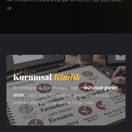
dil.
01
Kurumsal
Kimlik
Bir markanın ilk izlenimi logo değil —
bütünsel görsel
dildir.
Logo, renk, tipografi ve uygulama kılavuzu
birlikte çalışmadığında yatırım boşa gider.