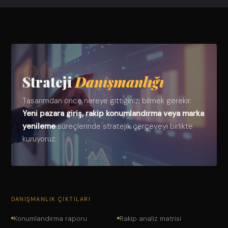
06
Strateji
Danışmanlığı
Tasarımdan önce nereye gittiğinizi bilmek gerekir.
Yeni pazara giriş, rakip konumlandırma veya marka
yenileme
süreçlerinde stratejik çerçeveyi birlikte
kuruyoruz.
DANIŞMANLIK ÇIKTILARI
Konumlandırma raporu
Rakip analiz matrisi